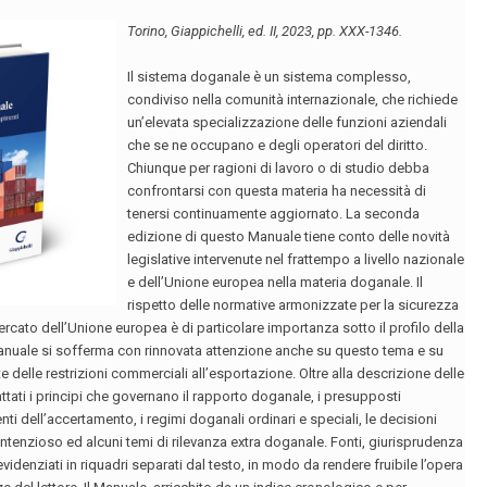
dal 1985 ha conseguito una particolare
esperienza nel diritto di famiglia ed è
presidente di CamMiNo, Camera
minorile nazionale, sezione di Verona.
Cura, all’interno di questa associazione,
i rapporti con le altre professionalità
che gravitano intorno alla cura delle
persone e della famiglia, con
particolare attenzione ai minori e ai
soggetti vulnerabili. È mediatore
familiare iscritto all’AIMEF, Associazione
italiana dei mediatori familiari, nonché
Mediatore civile e commerciale. Iscritta
dal 2010 ad OVMF-Organismo veronese
di mediazione forense, è socio
fondatore di Assamef associazione
mediatori forensi e ad Unam-Unione
nazionale avvocati per la mediazione.