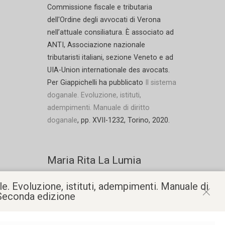
Commissione fiscale e tributaria
dell'Ordine degli avvocati di Verona
nell’attuale consiliatura. È associato ad
ANTI, Associazione nazionale
tributaristi italiani, sezione Veneto e ad
UIA-Union internationale des avocats.
Per Giappichelli ha pubblicato
Il sistema
doganale. Evoluzione, istituti,
adempimenti. Manuale di diritto
doganale
, pp. XVII-1232, Torino, 2020.
Maria Rita La Lumia
AVVOCATO, PATROCINANTE IN CASSAZIONE
e. Evoluzione, istituti, adempimenti. Manuale di
 Seconda edizione
Avvocato, patrocinante in Cassazione e
davanti alle altre giurisdizioni superiori,