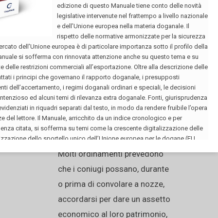
inoltre, è ancor più significativa
poiché riguarda la
rappresentanza in dogana.
Leggi
Gli accordi
prematrimoniali o in
vista del divorzio
Molti ordinamenti prevedono
che i coniugi possano, durante
o prima di convolare a nozze,
accordarsi per dare un assetto
economico al loro patrimonio,