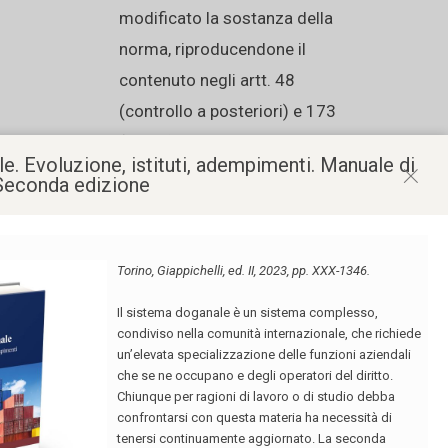
modificato la sostanza della
norma, riproducendone il
contenuto negli artt. 48
(controllo a posteriori) e 173
(modifica a posteriori della
e. Evoluzione, istituti, adempimenti. Manuale di
dichiarazione in dogana ad
 Seconda edizione
istanza di parte). Questa
giurisprudenza, pertanto, si può
pacificamente ritenere
applicabile anche al quadro
normativo attualmente vigente
e contenuto nel codice
doganale dell’Unione (CDU
2013). Una delle due sentenze,