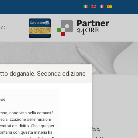
ACI
ritto doganale. Seconda edizione
ello Stato trasferito
…], al fine di soddisfare esigenze di servizio,