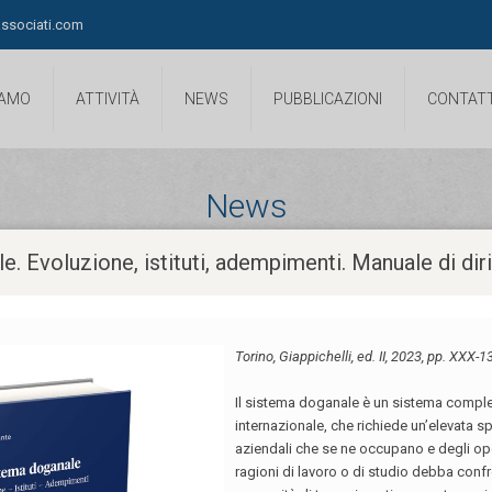
ssociati.com
IAMO
ATTIVITÀ
NEWS
PUBBLICAZIONI
CONTATT
News
le. Evoluzione, istituti, adempimenti. Manuale di di
io sulle esigenze familiari dell’impiegato d
97, “l’Amministrazione, nel disporre un trasferimento d’ufficio [