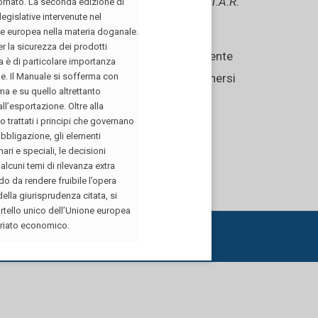
come affermato dalla giurisprudenza (cfr. T.A.R.
genze di servizio.
 dei propri uffici, ha dovuto necessariamente
co”. Tale interesse “doveva, quindi, ritenersi
i”.
P.iva
03000410237
|
Privacy Policy
|
Cookie Policy