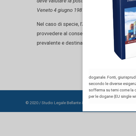
deve valutare la posizione personale e famili
Veneto 4 giugno 1987 n. 599), tali esigenze 
Nel caso di specie, l’Amministrazione, “una 
provvedere al conseguente trasferimento del p
prevalente e destinato ad incidere anche neg
© 2020 / Studio Legale Bellante & La Lumia - Via Oglio 6 – 3713