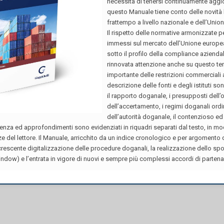
are del dipendente coinvolto nel trasferimento; tuttavia, così 
personali e familiari non possono comunque prevalere sulle esi
volta proceduto alla rideterminazione delle piante organiche
ersonale interessato, al fine di realizzare l’interesse pubbli
ativamente sulle situazioni soggettive dei singoli dipendent
6 Verona - Tel.
(39) 045.803.59.57
-
(39) 045.803.66.91
- Fax.
(39) 045.804.66.75