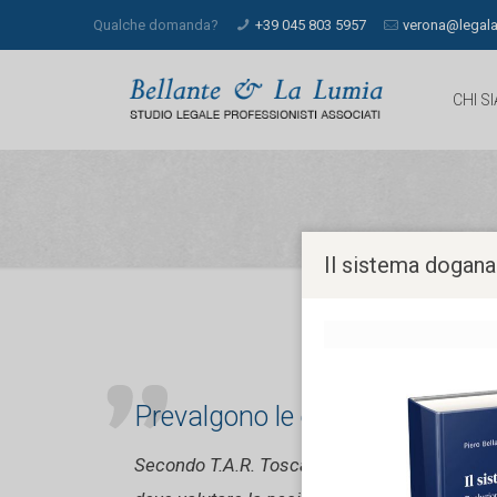
Qualche domanda?
+39 045 803 5957
verona@legala
CHI S
Il sistema dogana
Prevalgono le esigenze di serviz
Secondo T.A.R. Toscana, Sez. I, 18.6.1999, n. 4