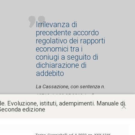
Irrilevanza di
precedente accordo
regolativo dei rapporti
economici tra i
coniugi a seguito di
dichiarazione di
addebito
La Cassazione, con sentenza n.
10718 del 08.05.2013, ha fissato
e. Evoluzione, istituti, adempimenti. Manuale di
il principio per cui la
 Seconda edizione
dichiarazione di addebito
esclude sempre il diritto al
mantenimento, anche se i