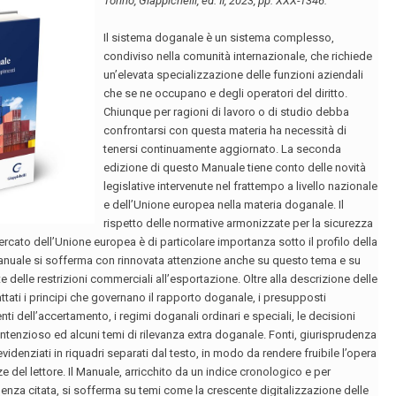
coniugi avevano,
precedentemente, stipulato un
accordo regolativo dei loro
rapporti economici.
La Cassazione, con sentenza n.
10718 del 08.05.2013, ha
fissato il principio per cui la
dichiarazione di addebito
esclude sempre il diritto al
mantenimento, anche se i
coniugi avevano,
precedentemente, stipulato un
accordo regolativo dei loro
rapporti economici.