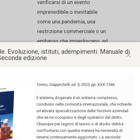
verificarsi di un evento
imprevedibile o inevitabile
come una pandemia, una
restrizione commerciale o un
embargo che impediscano, ad
esempio, la consegna della
e. Evoluzione, istituti, adempimenti. Manuale di
 Seconda edizione
merce; occorre anche dare la
prova che non si è in grado di
superare quell’evento e di
fornire un adempimento
alternativo.
Un’azienda che opera in un
paese in shutdown, cioè dove
siano state adottate misure di