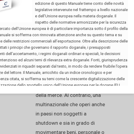
isolamento interpersonale ed
altre restrizioni dovute alla
pandemia, e che sia connessa
ad una supply chain, cioè ad
una rete di
approvvigionamento,
completamente interrotta
potrebbe invocare la causa di
forza maggiore per giustificare
l’impossibilità di consegna
della merce. Al contrario, una
multinazionale che operi anche
in paesi non soggetti a
shutdown e sia in grado di
movimentare beni, personale o